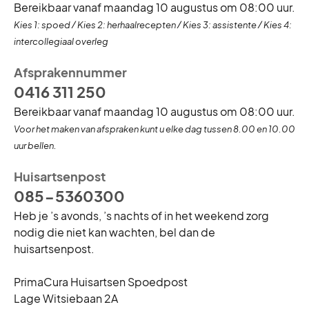
Bereikbaar vanaf maandag 10 augustus om 08:00 uur.
Voor afspraken kunt u bellen tussen 8-10 uur.De balie is
Kies 1: spoed / Kies 2: herhaalrecepten / Kies 3: assistente / Kies 4:
tussen 11.30-14.30 en na 16.30 uur gesloten
intercollegiaal overleg
Afsprakennummer
0416 311 250
Bereikbaar vanaf maandag 10 augustus om 08:00 uur.
Kerst
Vrijdag 25 december
Gesloten
Voor het maken van afspraken kunt u elke dag tussen 8.00 en 10.00
uur bellen.
Huisartsenpost
085-5360300
Heb je ’s avonds, ’s nachts of in het weekend zorg
nodig die niet kan wachten, bel dan de
huisartsenpost.
PrimaCura Huisartsen Spoedpost
Lage Witsiebaan 2A