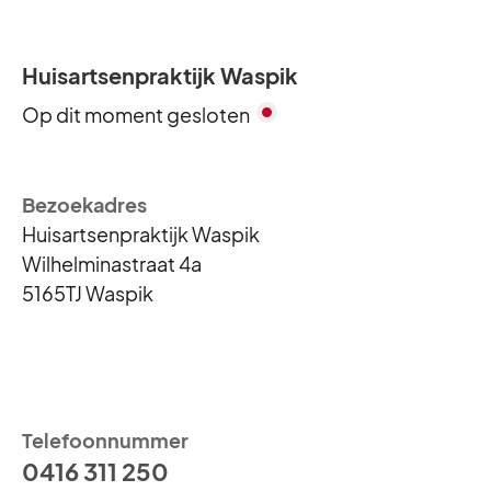
Huisartsenpraktijk Waspik
Op dit moment gesloten
Bezoekadres
Reguliere openingstijden
Huisartsenpraktijk Waspik
Maandag
8:00 - 17:00
Wilhelminastraat 4a
Dinsdag
8:00 - 17:00
5165TJ Waspik
Woensdag
8:00 - 17:00
Donderdag
8:00 - 17:00
Vrijdag
8:00 - 17:00
Zaterdag
Gesloten
Telefoonnummer
Zondag
Gesloten
0416 311 250