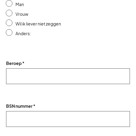
Man
Vrouw
Wil ik liever niet zeggen
Anders:
Beroep *
BSN nummer *