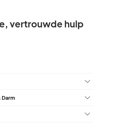
ge, vertrouwde hulp
lpen met advies over voeding, beweging
& Darm
n.
isatie die werkt opdracht van het
 (RIVM). Deze organisatie zorgt voor
bloedonderzoek. Bloedprikken kan in