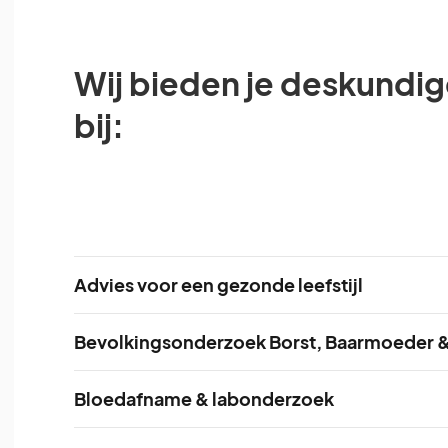
Wij bieden je deskundi
bij:
Advies voor een gezonde leefstijl
Als je gezonder wilt leven, kunnen wij je he
Bevolkingsonderzoek Borst, Baarmoeder 
en andere zaken die je gezondheid verbetere
Bevolkingsonderzoek Nederland is een organ
Bloedafname & labonderzoek
Rijksinstituut voor Volksgezondheid en Milieu
Je kunt dagelijks bloed laten afnemen voor 
Aan de slag